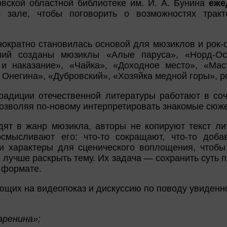
вской областной библиотеке им. И. А. Бунина
еже
м зале, чтобы поговорить о возможностях тракт
нократно становилась основой для мюзиклов и рок-
ний созданы мюзиклы «Алые паруса», «Норд-Ост
 и наказание», «Чайка», «Доходное место», «Мас
 Онегина», «Дубровский», «Хозяйка медной горы», 
традиции отечественной литературы работают в со
озволяя по-новому интерпретировать знакомые сюже
дят в жанр мюзикла, авторы не копируют текст ли
осмысливают его: что-то сокращают, что-то доба
и характеры для сценического воплощения, чтобы
) лучше раскрыть тему. Их задача — сохранить суть 
 формате.
щих на видеопоказ и дискуссию по поводу увиденно
аренина»;