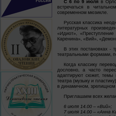
С 6 по 9 июля
в Орло
встречаться в читально
современном мюзикле.
Русская классика неод
литературных произведе
«Идиот», «Преступление
Каренина», «Вий», «Демон
В этих постановках - 
театральными формами, п
Когда классику перево
дословно, а часто пере
адаптируют сюжет, темы 
театра (музыку и пластику
в динамичном, зрелищном
Приглашаем всех желаю
6 июля 14.00 – «Вий»;
7 июля 14.00 – «Анна К