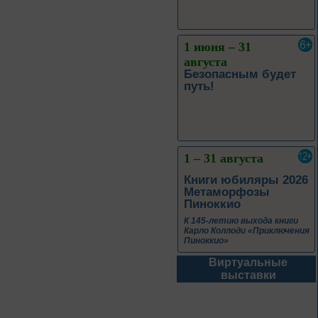
1 июня – 31
августа
Безопасным будет
путь!
1 – 31 августа
Книги юбиляры 2026
Метаморфозы
Пиноккио
К 145-летию выхода книги
Карло Коллоди «Приключения
Пиноккио»
Виртуальные
1 – 31 августа
выставки
Полёт над
столетиями