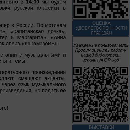
дневно в 14:00
мы будем
До конца года
овки русской классики в
Творец и муза
ОЦЕНКА
опер в России. По мотивам
УДОВЛЕТВОРЕННОСТИ
», «Капитанская дочка»,
ГРАЖДАН
Цикл выставок литературы
тер и Маргарита», «Анна
рок-опера «КарамазоВЫ».
Уважаемые пользователи!
Просим оценить работу
4 – 14 августа
четании с музыкальными и
нашей библиотеки,
В борьбе против
используя QR-код
ты и темы.
нацизма мы были
вместе
тературного произведения
вляют, смещают акценты,
Великая Победа народов
многонациональной страны
 через язык музыкального
произведения, но подать её
3 – 17 августа
го!
Век Аполлинария
К 170-летию со дня рождения
живописца
ВЫСТАВКИ