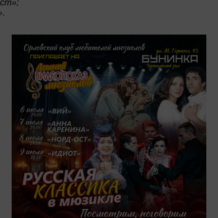
ст»;
»
.