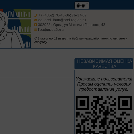
Изучаем русский
язык
+7 (4862) 76-45-06; 76-37-87
oo_orel_lbun@orel-region.ru
302028 г.Орел, ул.Максима Горького, 43
График работы
С 1 июля по 31 августа библиотека работает по летнему
графику
До конца года
Россия: приглашение
НЕЗАВИСИМАЯ ОЦЕНКА
в путешествие
КАЧЕСТВА
Цикл выставок литературы
Уважаемые пользователи!
Просим оценить условия
предоставления услуг.
До конца года
Мастера кисти:
галерея талантов
Цикл выставок литературы