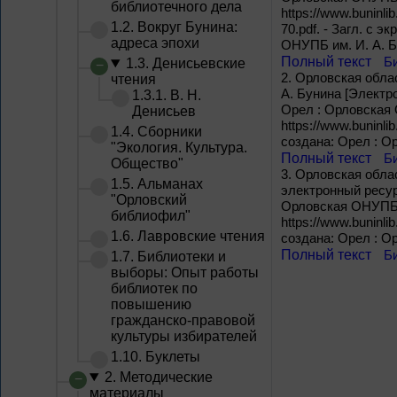
библиотечного дела
https://www.buninli
1.2. Вокруг Бунина:
70.pdf. - Загл. с 
адреса эпохи
ОНУПБ им. И. А. Б
Полный текст
Б
1.3. Денисьевские
2.
Орловская облас
чтения
А. Бунина [Электро
1.3.1. В. Н.
Орел : Орловская О
Денисьев
https://www.buninlib
1.4. Сборники
создана: Орел : О
"Экология. Культура.
Полный текст
Б
Общество"
3.
Орловская облас
1.5. Альманах
электронный ресурс
"Орловский
Орловская ОНУПБ им
библиофил"
https://www.buninlib
1.6. Лавровские чтения
создана: Орел : О
Полный текст
Б
1.7. Библиотеки и
выборы: Опыт работы
библиотек по
повышению
гражданско-правовой
культуры избирателей
1.10. Буклеты
2. Методические
материалы