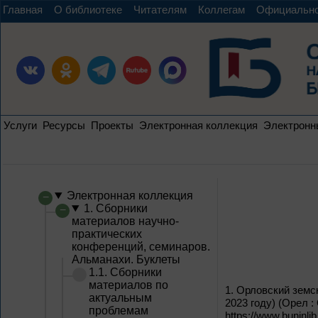
Главная
О библиотеке
Читателям
Коллегам
Официальн
Услуги
Ресурсы
Проекты
Электронная коллекция
Электронн
Электронная коллекция
1. Сборники
материалов научно-
практических
конференций, семинаров.
Альманахи. Буклеты
1.1. Сборники
материалов по
1.
Орловский земски
актуальным
2023 году) (Орел :
проблемам
https://www.buninli