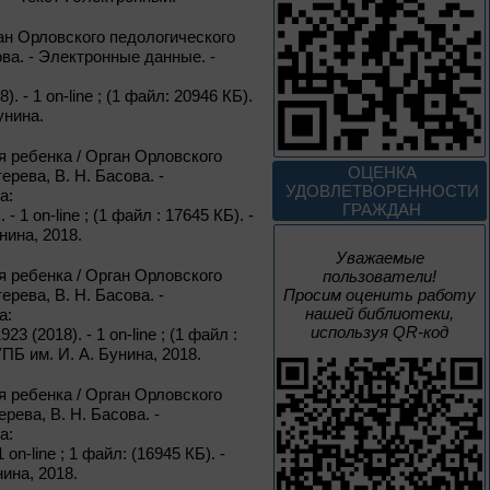
Россия: приглашение
в путешествие
ан Орловского педологического
ова. - Электронные данные. -
Цикл выставок литературы
8). - 1 on-line ; (1 файл: 20946 КБ).
унина.
До конца года
 ребенка / Орган Орловского
Мастера кисти:
ОЦЕНКА
ерева, В. Н. Басова. -
галерея талантов
УДОВЛЕТВОРЕННОСТИ
а:
ГРАЖДАН
 - 1 on-line ; (1 файл : 17645 КБ). -
нина, 2018.
Цикл выставок литературы
Уважаемые
 ребенка / Орган Орловского
пользователи!
ерева, В. Н. Басова. -
Просим оценить работу
До конца года
нашей библиотеки,
а:
используя QR-код
23 (2018). - 1 on-line ; (1 файл :
Творец и муза
ПБ им. И. А. Бунина, 2018.
 ребенка / Орган Орловского
рева, В. Н. Басова. -
Цикл выставок литературы
а:
1 on-line ; 1 файл: (16945 КБ). -
4 – 14 августа
ина, 2018.