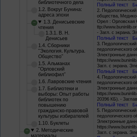
библиотечного дела
Полный текст
Б
1.2. Вокруг Бунина:
2.
Педологический 
адреса эпохи
общества, Медико-П
Орел : Орловская 
1.3. Денисьевские
ttp://www.buninlib.o
чтения
- Загл. с экрана.
1.3.1. В. Н.
Полный текст
Б
Денисьев
3.
Педологический 
1.4. Сборники
педологического об
"Экология. Культура.
Электронные данны
Общество"
https://www.buninlib
1.5. Альманах
Загл. с экрана. Эл
"Орловский
Полный текст
Б
библиофил"
4.
Педологический 
1.6. Лавровские чтения
педологического об
Электронные данны
1.7. Библиотеки и
https://www.buninlib
выборы: Опыт работы
20396 КБ). - Загла
библиотек по
Полный текст
Б
повышению
5.
Педологический 
гражданско-правовой
педологического об
культуры избирателей
Электронные данны
1.10. Буклеты
https://www.buninlib
2. Методические
Загл. с экрана. Э
материалы