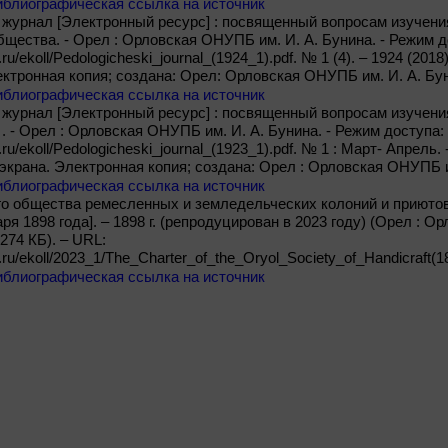
иблиографическая ссылка на источник
журнал [Электронный ресурс] : посвященный вопросам изучения
бщества. - Орел : Орловская ОНУПБ им. И. А. Бунина. - Режим д
.ru/ekoll/Pedologicheski_journal_(1924_1).pdf. № 1 (4). – 1924 (2018).
лектронная копия; создана: Орел: Орловская ОНУПБ им. И. А. Бун
иблиографическая ссылка на источник
журнал [Электронный ресурс] : посвященный вопросам изучени
 . - Орел : Орловская ОНУПБ им. И. А. Бунина. - Режим доступа:
.ru/ekoll/Pedologicheski_journal_(1923_1).pdf. № 1 : Март- Апрель. -
с экрана. Электронная копия; создана: Орел : Орловская ОНУПБ и
иблиографическая ссылка на источник
го общества ремесленных и земледельческих колоний и приюто
ря 1898 года]. – 1898 г. (репродуцирован в 2023 году) (Орел : 
0274 КБ). – URL:
b.ru/ekoll/2023_1/The_Charter_of_the_Oryol_Society_of_Handicraft(1
иблиографическая ссылка на источник