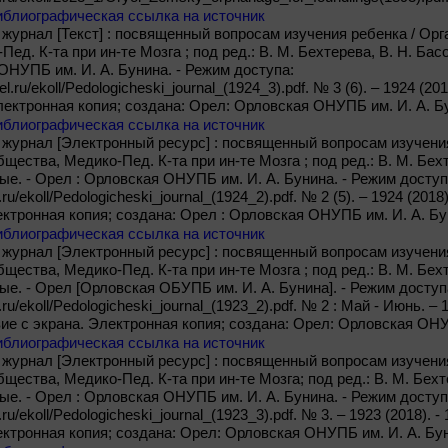
иблиографическая ссылка на источник
журнал [Текст] : посвященный вопросам изучения ребенка / Орг
ед. К-та при ин-те Мозга ; под ред.: В. М. Бехтерева, В. Н. Бас
ОНУПБ им. И. А. Бунина. - Режим доступа:
rel.ru/ekoll/Pedologicheski_journal_(1924_3).pdf. № 3 (6). – 1924 (201
 Электронная копия; создана: Орел: Орловская ОНУПБ им. И. А. Б
иблиографическая ссылка на источник
журнал [Электронный ресурс] : посвященный вопросам изучения
щества, Медико-Пед. К-та при ин-те Мозга ; под ред.: В. М. Бехт
е. - Орел : Орловская ОНУПБ им. И. А. Бунина. - Режим доступ
.ru/ekoll/Pedologicheski_journal_(1924_2).pdf. № 2 (5). – 1924 (2018).
ектронная копия; создана: Орел : Орловская ОНУПБ им. И. А. Бу
иблиографическая ссылка на источник
журнал [Электронный ресурс] : посвященный вопросам изучения
щества, Медико-Пед. К-та при ин-те Мозга ; под ред.: В. М. Бехт
е. - Орел [Орловская ОБУПБ им. И. А. Бунина]. - Режим доступ
.ru/ekoll/Pedologicheski_journal_(1923_2).pdf. № 2 : Май - Июнь. – 19
вие с экрана. Электронная копия; создана: Орел: Орловская ОНУ
иблиографическая ссылка на источник
журнал [Электронный ресурс] : посвященный вопросам изучения
щества, Медико-Пед. К-та при ин-те Мозга; под ред.: В. М. Бехте
е. - Орел : Орловская ОНУПБ им. И. А. Бунина. - Режим доступ
.ru/ekoll/Pedologicheski_journal_(1923_3).pdf. № 3. – 1923 (2018). - 
лектронная копия; создана: Орел: Орловская ОНУПБ им. И. А. Бун