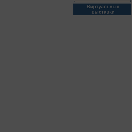
Виртуальные
1 – 31 августа
выставки
Книги юбиляры 2026
Метаморфозы
Пиноккио
К 145-летию выхода книги
Карло Коллоди «Приключения
Пиноккио»
1 – 31 августа
Полёт над
столетиями
460 лет основания города
Орла
1 – 31 августа
Леонид Андреев:
взгляд из XXI века