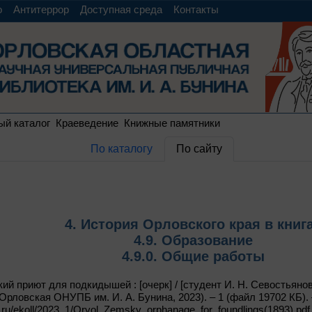
о
Антитеррор
Доступная среда
Контакты
ый каталог
Краеведение
Книжные памятники
По каталогу
По сайту
4. История Орловского края в книг
4.9. Образование
4.9.0. Общие работы
й приют для подкидышей : [очерк] / [студент И. Н. Севостьянов]
 Орловская ОНУПБ им. И. А. Бунина, 2023). – 1 (файл 19702 КБ).
b.ru/ekoll/2023_1/Oryol_Zemsky_orphanage_for_foundlings(1893).pdf