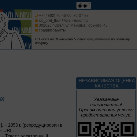
+7 (4862) 76-45-06; 76-37-87
oo_orel_lbun@orel-region.ru
302028 г.Орел, ул.Максима Горького, 43
До конца года
График работы
С 1 июля по 31 августа библиотека работает по летнему
Музыка единства
графику
К Году единства народов
России
До конца года
НЕЗАВИСИМАЯ ОЦЕНКА
КАЧЕСТВА
Изучаем русский
язык
ах
Уважаемые
пользователи!
Просим оценить условия
предоставления услуг.
. – 1893 г. (репродуцирован в
До конца года
 – URL:
. – Текст : электронный.