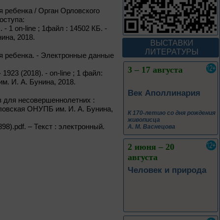
В борьбе против
 ребенка / Орган Орловского
нацизма мы были
оступа:
вместе
 - 1 on-line ; 1файл : 14502 КБ. -
ина, 2018.
Великая Победа народов
ВЫСТАВКИ
многонациональной страны
ЛИТЕРАТУРЫ
я ребенка. - Электронные данные
3 – 17 августа
 1923 (2018). - on-line ; 1 файл:
м. И. А. Бунина, 2018.
Век Аполлинария
в для несовершеннолетних :
Орловская ОНУПБ им. И. А. Бунина,
К 170-летию со дня рождения
живописца
898).pdf. – Текст : электронный.
А. М. Васнецова
2 июня – 20
августа
Человек и природа