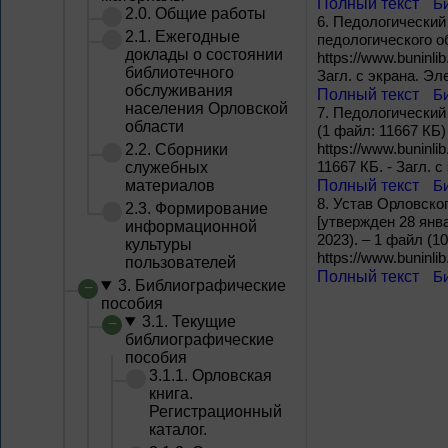
Полный текст
Б
2.0. Общие работы
6.
Педологический 
2.1. Ежегодные
педологического о
доклады о состоянии
https://www.buninlib
библиотечного
Загл. с экрана. Э
обслуживания
Полный текст
Б
населения Орловской
7.
Педологический 
области
(1 файл: 11667 КБ)
https://www.buninlib
2.2. Сборники
11667 КБ. - Загл. 
служебных
материалов
Полный текст
Б
8.
Устав Орловско
2.3. Формирование
[утвержден 28 янва
информационной
2023). – 1 файл (1
культуры
https://www.buninli
пользователей
Полный текст
Б
3. Библиографические
пособия
3.1. Текущие
библиографические
пособия
3.1.1. Орловская
книга.
Регистрационный
каталог.