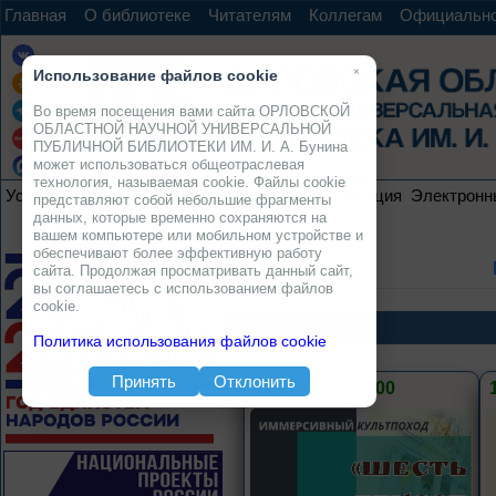
Главная
О библиотеке
Читателям
Коллегам
Официальн
×
Использование файлов cookie
Во время посещения вами сайта ОРЛОВСКОЙ
ОБЛАСТНОЙ НАУЧНОЙ УНИВЕРСАЛЬНОЙ
ПУБЛИЧНОЙ БИБЛИОТЕКИ ИМ. И. А. Бунина
может использоваться общеотраслевая
технология, называемая cookie. Файлы cookie
Услуги
Ресурсы
Проекты
Электронная коллекция
Электронн
представляют собой небольшие фрагменты
данных, которые временно сохраняются на
вашем компьютере или мобильном устройстве и
обеспечивают более эффективную работу
сайта. Продолжая просматривать данный сайт,
вы соглашаетесь с использованием файлов
cookie.
Политика использования файлов cookie
Принять
Отклонить
12 августа 15:00