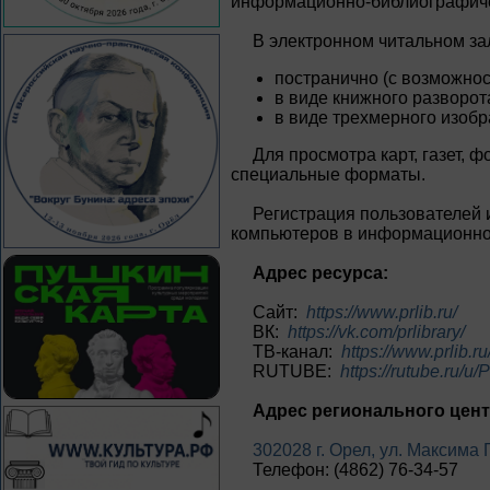
информационно-библиографичес
В электронном читальном за
постранично (с возможно
в виде книжного разворот
в виде трехмерного изобр
Для просмотра карт, газет, ф
специальные форматы.
Регистрация пользователей 
компьютеров в информационно
Адрес ресурса:
Сайт:
https://www.prlib.ru/
ВК:
https://vk.com/prlibrary/
ТВ-канал:
https://www.prlib.ru/
RUTUBE:
https://rutube.ru/u/P
Адрес регионального цент
302028 г. Орел, ул. Максима 
Телефон: (4862) 76-34-57