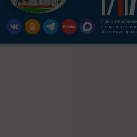
При цитировании
с портала актив
Авторские права