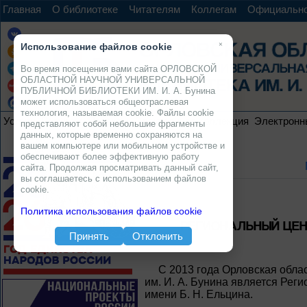
Главная
О библиотеке
Читателям
Коллегам
Официальн
×
Использование файлов cookie
Во время посещения вами сайта ОРЛОВСКОЙ
ОБЛАСТНОЙ НАУЧНОЙ УНИВЕРСАЛЬНОЙ
ПУБЛИЧНОЙ БИБЛИОТЕКИ ИМ. И. А. Бунина
может использоваться общеотраслевая
технология, называемая cookie. Файлы cookie
Услуги
Ресурсы
Проекты
Электронная коллекция
Электронн
представляют собой небольшие фрагменты
данных, которые временно сохраняются на
вашем компьютере или мобильном устройстве и
обеспечивают более эффективную работу
сайта. Продолжая просматривать данный сайт,
вы соглашаетесь с использованием файлов
cookie.
Политика использования файлов cookie
РЕГИОНАЛЬНЫЙ ЦЕН
Принять
Отклонить
С 2013 года Орловская обла
им. И. А. Бунина является Ре
имени Б. Н. Ельцина.