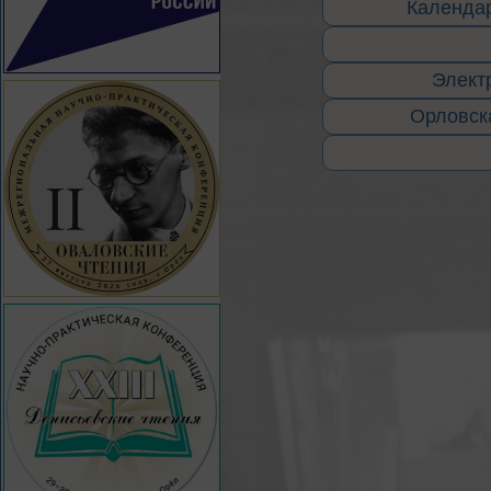
Календар
Элект
Орловска