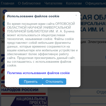
Главная
О библиотеке
Читателям
Коллегам
Официальн
×
Использование файлов cookie
Во время посещения вами сайта ОРЛОВСКОЙ
ОБЛАСТНОЙ НАУЧНОЙ УНИВЕРСАЛЬНОЙ
ПУБЛИЧНОЙ БИБЛИОТЕКИ ИМ. И. А. Бунина
может использоваться общеотраслевая
технология, называемая cookie. Файлы cookie
Услуги
Ресурсы
Проекты
Электронная коллекция
Электронн
представляют собой небольшие фрагменты
данных, которые временно сохраняются на
вашем компьютере или мобильном устройстве и
обеспечивают более эффективную работу
сайта. Продолжая просматривать данный сайт,
вы соглашаетесь с использованием файлов
cookie.
Политика использования файлов cookie
Принять
Отклонить
Отде