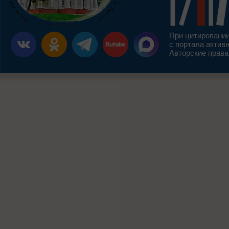
При цитировании
с портала актив
Авторские права