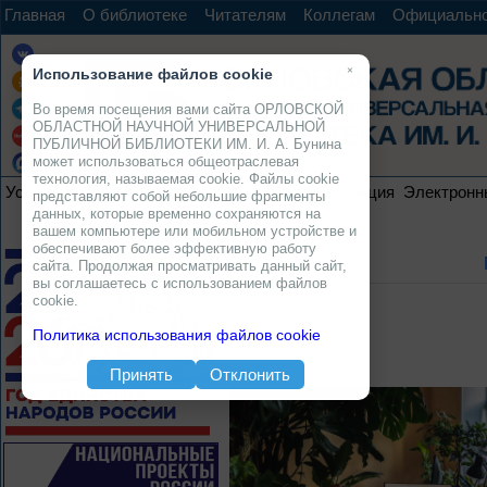
Главная
О библиотеке
Читателям
Коллегам
Официальн
×
Использование файлов cookie
Во время посещения вами сайта ОРЛОВСКОЙ
ОБЛАСТНОЙ НАУЧНОЙ УНИВЕРСАЛЬНОЙ
ПУБЛИЧНОЙ БИБЛИОТЕКИ ИМ. И. А. Бунина
может использоваться общеотраслевая
технология, называемая cookie. Файлы cookie
Услуги
Ресурсы
Проекты
Электронная коллекция
Электронн
представляют собой небольшие фрагменты
данных, которые временно сохраняются на
вашем компьютере или мобильном устройстве и
обеспечивают более эффективную работу
сайта. Продолжая просматривать данный сайт,
вы соглашаетесь с использованием файлов
cookie.
Политика использования файлов cookie
Принять
Отклонить