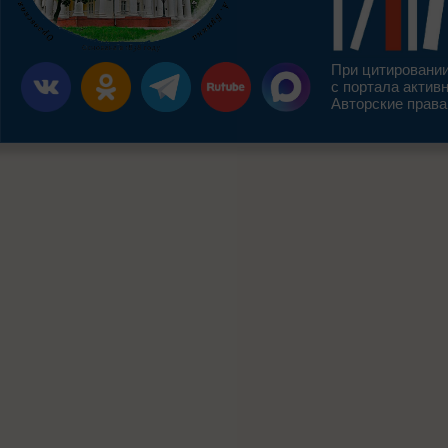
При цитировании
с портала актив
Авторские права