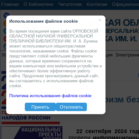
Главная
О библиотеке
Читателям
Коллегам
Официальн
×
Использование файлов cookie
Во время посещения вами сайта ОРЛОВСКОЙ
ОБЛАСТНОЙ НАУЧНОЙ УНИВЕРСАЛЬНОЙ
ПУБЛИЧНОЙ БИБЛИОТЕКИ ИМ. И. А. Бунина
может использоваться общеотраслевая
технология, называемая cookie. Файлы cookie
Услуги
Ресурсы
Проекты
Электронная коллекция
Электронн
представляют собой небольшие фрагменты
данных, которые временно сохраняются на
вашем компьютере или мобильном устройстве и
обеспечивают более эффективную работу
сайта. Продолжая просматривать данный сайт,
вы соглашаетесь с использованием файлов
cookie.
Политика использования файлов cookie
«Терроризм бе
Принять
Отклонить
22 сентября 2024 го
провели
информационны