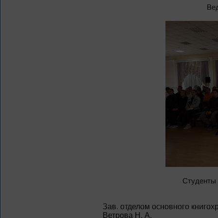
Ве
Студенты 
Зав. отделом основного книгох
Ветрова Н. А.