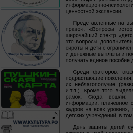
информационно-психоло
ценностной экспансии.
Представленные на выс
право», «Вопросы истор
широчайший спектр «детс
это вопросы дополнительн
сироты и дети с ограниче
и денежные выплаты и пос
получать единое пособие
Среди факторов, ока
подрастающие поколения,
их неблагополучие (раз
и.т.п.). Кроме того выд
рамок. Сюда вошли: н
информации, плачевное с
кадров на всех уровнях,
детских учреждений, в том
День защиты детей су