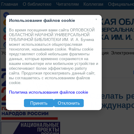
Главная
О библиотеке
Читателям
Коллегам
Официальн
×
Использование файлов cookie
Во время посещения вами сайта ОРЛОВСКОЙ
ОБЛАСТНОЙ НАУЧНОЙ УНИВЕРСАЛЬНОЙ
ПУБЛИЧНОЙ БИБЛИОТЕКИ ИМ. И. А. Бунина
может использоваться общеотраслевая
технология, называемая cookie. Файлы cookie
Услуги
Ресурсы
Проекты
Электронная коллекция
Электронн
представляют собой небольшие фрагменты
данных, которые временно сохраняются на
вашем компьютере или мобильном устройстве и
обеспечивают более эффективную работу
сайта. Продолжая просматривать данный сайт,
вы соглашаетесь с использованием файлов
cookie.
Политика использования файлов cookie
«Сделать р
Принять
Отклонить
К Междунар