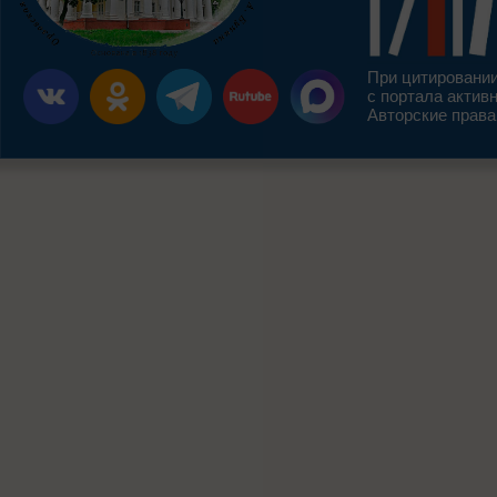
При цитировании
с портала актив
Авторские права