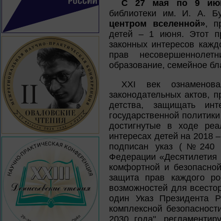
С 27 мая по 9 ию
библиотеки им. И. А. Б
центром вселенной»
, п
детей – 1 июня. Этот п
законных интересов кажд
прав несовершеннолет
образование, семейное бл
XXI век ознаменов
законодательных актов, 
детства, защищать инт
государственной политики
достигнутые в ходе реа
интересах детей на 2018 
подписан указ (№240 о
Федерации «Десятилетия 
комфортной и безопасно
защита прав каждого ро
возможностей для всесто
один Указ Президента 
комплексной безопасност
2030 года", регламентир