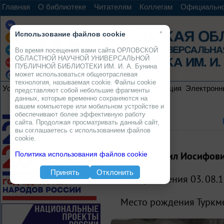
Главная
О библиотеке
Читателям
Коллегам
Официальн
×
Использование файлов cookie
Во время посещения вами сайта ОРЛОВСКОЙ
ОБЛАСТНОЙ НАУЧНОЙ УНИВЕРСАЛЬНОЙ
ПУБЛИЧНОЙ БИБЛИОТЕКИ ИМ. И. А. Бунина
может использоваться общеотраслевая
технология, называемая cookie. Файлы cookie
Услуги
Ресурсы
Проекты
Электронная коллекция
Электронн
представляют собой небольшие фрагменты
данных, которые временно сохраняются на
вашем компьютере или мобильном устройстве и
обеспечивают более эффективную работу
сайта. Продолжая просматривать данный сайт,
вы соглашаетесь с использованием файлов
cookie.
Шуф Михаил Иосифов
Политика использования файлов cookie
Принять
Отклонить
Дата рождения 03. 08.1
Место рождения Туркмен