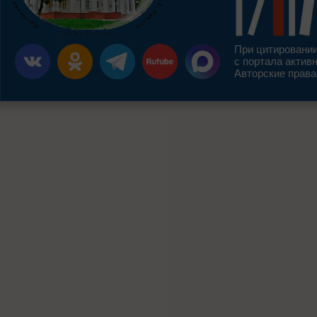
При цитировании
с портала актив
Авторские права