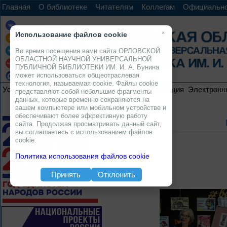
Главная
О библиотеке
Читателям
Коллегам
Официальн
×
Использование файлов cookie
Во время посещения вами сайта ОРЛОВСКОЙ
ОБЛАСТНОЙ НАУЧНОЙ УНИВЕРСАЛЬНОЙ
ПУБЛИЧНОЙ БИБЛИОТЕКИ ИМ. И. А. Бунина
может использоваться общеотраслевая
технология, называемая cookie. Файлы cookie
Услуги
Ресурсы
Проекты
Электронная коллекция
Электронн
представляют собой небольшие фрагменты
данных, которые временно сохраняются на
вашем компьютере или мобильном устройстве и
обеспечивают более эффективную работу
сайта. Продолжая просматривать данный сайт,
вы соглашаетесь с использованием файлов
cookie.
Политика использования файлов cookie
Принять
Отклонить