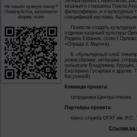
литературных стереотипах, ра
казачьего старшины Павла Акул
Не нашли нужную книгу?
Пожалуйста, заполните
философемах, и о культурных 
форму ниже
спецификой костюма, бытовым
Помогли создать культурну
отделом казачьей культуры Орл
Родион Ефанов, солист Орлов
«Отрада (г. Мценск).
6.
«Культурный слой: теат
режиссёрами, актёрами, сотруд
побывали Владлимир Хрущёв, П
Екатерина Гусарова и другие. 
Касухиной)
Команда проекта:
сотрудники Центра чтения.
Партнёры проекта:
пресс-служба ОГАТ им. И.С. 
Ссылки на 