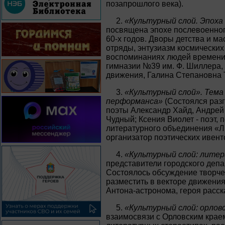
позапрошлого века).
2.
«Культурный слой. Эпоха с
посвящена эпохе послевоенног
60-х годов. Дворы детства и м
отряды, энтузиазм космических
воспоминаниях людей времени. 
гимназии №39 им. Ф. Шиллера,
движения, Галина Степановна Т
3.
«Культурный слой». Тема
перформанса»
(Состоялся разг
поэты Александр Хайд, Андрей
Чудный; Ксения Виолет - поэт,
литературного объединения «Л
организатор поэтических ивент
4.
«Культурный слой: лите
представители городского депа
Состоялось обсуждение творче
разместить в векторе движения
Антона-астронома, героя расск
5.
«Культурный слой: орлов
взаимосвязи с Орловским краем