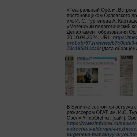
«Театральный Орёл». Встреча
постановщиком Орловского др
им. И. С. Тургенева А. Карта
«Мезенский педагогический кол
Департамент образования Орл
30.10.04.2024. URL:
https://me
prof.obr57.ru/news/b7c0eda3-
73c1853114a0/
(дата обращени
В Бунинке состоится встреча с
режиссером ОГАТ им. И.С. Ту
Орёл» // InfoOrel.ru : [сайт]. Ор
https://www.infoorel.ru/news/v
vstrecha-s-akterami-i-rezhisse
turgeneva-teatralnyy-oryol.ht