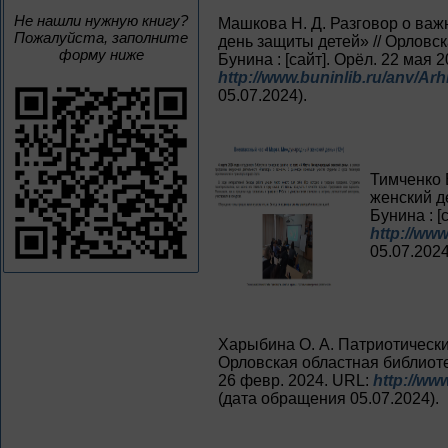
Не нашли нужную книгу?
Машкова Н. Д. Разговор о ва
Пожалуйста, заполните
день защиты детей» // Орловск
форму ниже
Бунина : [сайт]. Орёл. 22 мая 
http://www.buninlib.ru/anv/Arh
05.07.2024).
Тимченко 
женский де
Бунина : [
http://www
05.07.2024
Харыбина О. А. Патриотический
Орловская областная библиотека
26 февр. 2024. URL:
http://www
(дата обращения 05.07.2024).