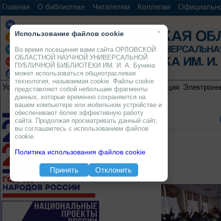
Главная
О библиотеке
Читателям
Коллегам
Официальн
×
Использование файлов cookie
Во время посещения вами сайта ОРЛОВСКОЙ
ОБЛАСТНОЙ НАУЧНОЙ УНИВЕРСАЛЬНОЙ
ПУБЛИЧНОЙ БИБЛИОТЕКИ ИМ. И. А. Бунина
может использоваться общеотраслевая
технология, называемая cookie. Файлы cookie
Услуги
Ресурсы
Проекты
Электронная коллекция
Электронн
представляют собой небольшие фрагменты
данных, которые временно сохраняются на
вашем компьютере или мобильном устройстве и
обеспечивают более эффективную работу
сайта. Продолжая просматривать данный сайт,
вы соглашаетесь с использованием файлов
cookie.
Политика использования файлов cookie
Принять
Отклонить