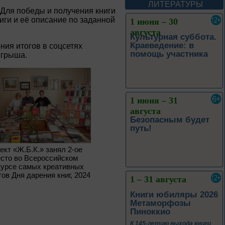
Леоновича Таривердиева
ЛИТЕРАТУРЫ
 Для победы и получения книги
иги и её описание по заданной
1 июня – 30
августа
Культурная суббота.
Краеведение: в
ия итогов в соцсетях
помощь участника
ыгрыша.
1 июня – 31
августа
Безопасным будет
путь!
ект «Ж.Б.К.» занял 2-ое
сто во Всероссийском
курсе самых креативных
тов Дня дарения книг, 2024
1 – 31 августа
Книги юбиляры 2026
Метаморфозы
Пиноккио
К 145-летию выхода книги