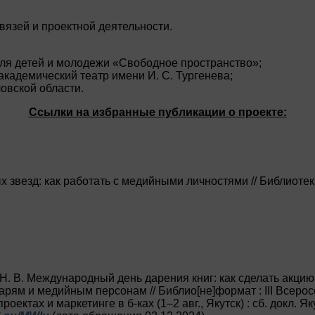
вязей и проектной деятельности.
для детей и молодежи «Свободное пространство»;
кадемический театр имени И. С. Тургенева;
овской области.
Ссылки на избранные публикации о проекте:
 звезд: как работать с медийными личностями // Библиотек
Н. В. Международный день дарения книг: как сделать акцию
арям и медийным персонам // Библио[не]формат : III Всеро
проектах и маркетинге в б-ках (1–2 авг., Якутск) : сб. докл. Я