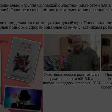
фициальной группе Орловской областной библиотеки
(ВК:)
.
вий. Главное из них – оставить в комментарии название кн
и определяются с помощью рандомайзера. После подведен
ижные подборки, сформированные самими участниками роз
Участники первого розыгрыша в
Про
рамках проекта «Ж.Б.К.»
ме
получили подарок-сюрприз, 2024
кон
проек