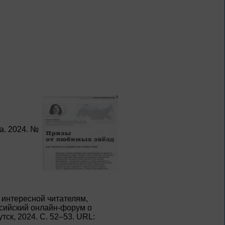
Книги из серии
«Военный дневник»
1 – 31 августа
Грани души
К 155-летию со дня рождения
Л. Н. Андреева
1 – 31 августа
а. 2024. №
Волшебный мир
сказок И. Я.
Билибина
Из цикла «Мастера кисти:
галерея талантов»
 интересной читателям,
1 – 31 августа
ссийский онлайн-форум о
кутск, 2024. С. 52–53. URL:
Фаина Раневская: