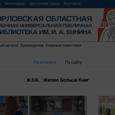
о
Антитеррор
Доступная среда
Контакты
ый каталог
Краеведение
Книжные памятники
По каталогу
По сайту
Ж.Б.К. : Желаю Больше Книг