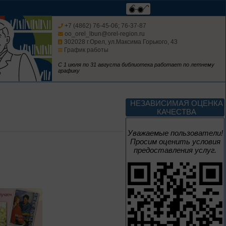
Мастера кисти:
галерея талантов
+7 (4862) 76-45-06; 76-37-87
oo_orel_lbun@orel-region.ru
302028 г.Орел, ул.Максима Горького, 43
График работы
Цикл выставок литературы
С 1 июля по 31 августа библиотека работает по летнему
графику
До конца года
Творец и муза
НЕЗАВИСИМАЯ ОЦЕНКА
КАЧЕСТВА
Цикл выставок литературы
Уважаемые пользователи!
Просим оценить условия
предоставления услуг.
4 – 14 августа
В борьбе против
нацизма мы были
вместе
Великая Победа народов
многонациональной страны