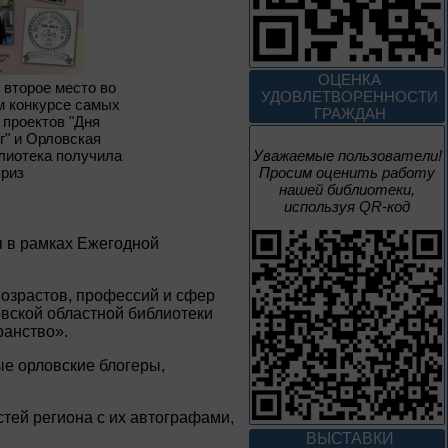
3 – 17 августа
Век Аполлинария
ОЦЕНКА
л второе место во
УДОВЛЕТВОРЕННОСТИ
м конкурсе самых
К 170-летию со дня рождения
ГРАЖДАН
 проектов "Дня
живописца
А. М. Васнецова
г" и Орловская
лиотека получила
Уважаемые пользователи!
приз
Просим оценить работу
2 июня – 20
нашей библиотеки,
августа
используя QR-код
Человек и природа
я в рамках Ежегодной
возрастов, профессий и сфер
овской областной библиотеки
ранство».
10 – 24 августа
ые орловские блогеры,
Мгновения
тей региона с их автографами,
95 лет со дня рождения
композитора Микаэла
ВЫСТАВКИ