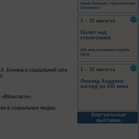
Карло Коллоди «Приключения
Пиноккио»
1 – 31 августа
Полёт над
столетиями
460 лет основания города
Орла
1 – 31 августа
А. Бунина в социальной сети
е.
Леонид Андреев:
взгляд из XXI века
 «ВКонтакте»;
еки в социальных медиа.
Виртуальные
1 – 31 августа
выставки
Новые книги – новые
знания