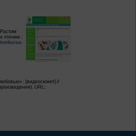
искусство быть
собой
К 130-летию Ф. Г. Раневской
 Растим
1 – 31 августа
к чтению :
-konkursa-
Самоцветы Дальнего
Востока
Из цикла «Россия:
приглашение в
путешествие»
1 – 31 августа
юбовью» : [видеосюжет] //
спроизведения). URL:
Антон Павлович
Чехов
Из цикла «Творец и муза»
1 – 31 августа