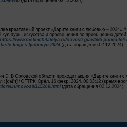
6.su/MWIu
(дата обращения 02.12.2024).
лее креативный проект «Дарите книги с любовью – 2024» //
й культуры, искусства и просвещения по приобщению детей 
https://www.rastimchitatelya.ru/novosti-glav/595-pobediteli
darite-knigi-s-lyubovyu-2024
(дата обращения 02.12.2024).
ч Э. В Орловской области проходит акция «Дарите книги с л
 : [сайт] / ОГТРК. Орёл. 16 февр. 2024. 00:03:12 (время во
stiorel.ru/novosti/115269.html
(дата обращения 02.12.2024).