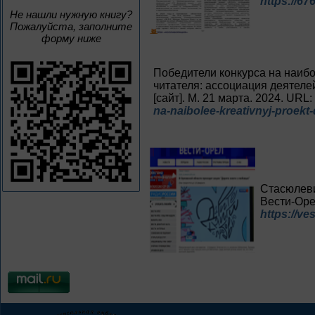
https://67
Не нашли нужную книгу?
Пожалуйста, заполните
форму ниже
Победители конкурса на наибо
читателя: ассоциация деятеле
[сайт]. М. 21 марта. 2024. URL:
na-naibolee-kreativnyj-proekt-
Стасюлеви
Вести-Орел
https://ve