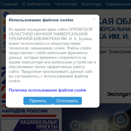
Главная
О библиотеке
Читателям
Коллегам
Официальн
×
Использование файлов cookie
Во время посещения вами сайта ОРЛОВСКОЙ
ОБЛАСТНОЙ НАУЧНОЙ УНИВЕРСАЛЬНОЙ
ПУБЛИЧНОЙ БИБЛИОТЕКИ ИМ. И. А. Бунина
может использоваться общеотраслевая
технология, называемая cookie. Файлы cookie
Услуги
Ресурсы
Проекты
Электронная коллекция
Электронн
представляют собой небольшие фрагменты
данных, которые временно сохраняются на
вашем компьютере или мобильном устройстве и
обеспечивают более эффективную работу
сайта. Продолжая просматривать данный сайт,
вы соглашаетесь с использованием файлов
cookie.
Политика использования файлов cookie
Эксплуат
Принять
Отклонить