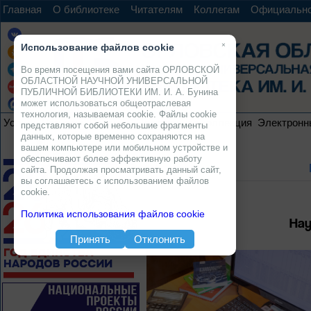
Главная
О библиотеке
Читателям
Коллегам
Официальн
×
Использование файлов cookie
Во время посещения вами сайта ОРЛОВСКОЙ
ОБЛАСТНОЙ НАУЧНОЙ УНИВЕРСАЛЬНОЙ
ПУБЛИЧНОЙ БИБЛИОТЕКИ ИМ. И. А. Бунина
может использоваться общеотраслевая
технология, называемая cookie. Файлы cookie
Услуги
Ресурсы
Проекты
Электронная коллекция
Электронн
представляют собой небольшие фрагменты
данных, которые временно сохраняются на
вашем компьютере или мобильном устройстве и
обеспечивают более эффективную работу
сайта. Продолжая просматривать данный сайт,
вы соглашаетесь с использованием файлов
cookie.
Политика использования файлов cookie
Нау
Принять
Отклонить