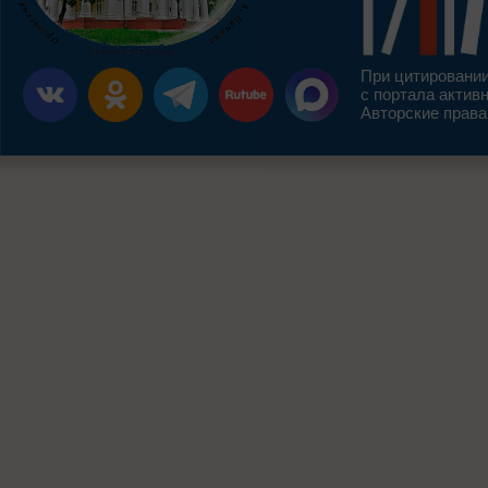
При цитировании
с портала актив
Авторские права